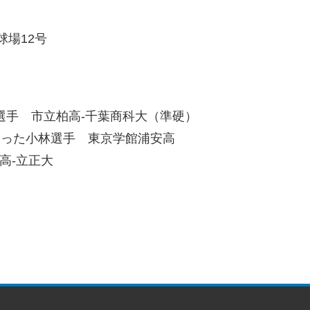
球場12号
選手 市立柏高-千葉商科大（準硬）
放った小林選手 東京学館浦安高
高-立正大